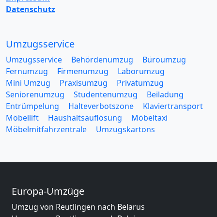
Datenschutz
Umzugsservice
Umzugsservice
Behördenumzug
Büroumzug
Fernumzug
Firmenumzug
Laborumzug
Mini Umzug
Praxisumzug
Privatumzug
Seniorenumzug
Studentenumzug
Beiladung
Entrümpelung
Halteverbotszone
Klaviertransport
Möbellift
Haushaltsauflösung
Möbeltaxi
Möbelmitfahrzentrale
Umzugskartons
Europa-Umzüge
Umzug von Reutlingen nach Belarus