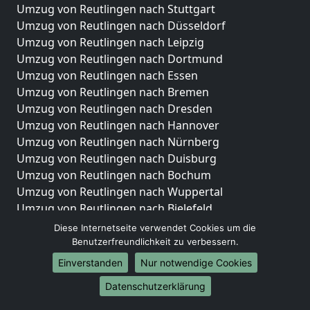
Umzug von Reutlingen nach Stuttgart
Umzug von Reutlingen nach Düsseldorf
Umzug von Reutlingen nach Leipzig
Umzug von Reutlingen nach Dortmund
Umzug von Reutlingen nach Essen
Umzug von Reutlingen nach Bremen
Umzug von Reutlingen nach Dresden
Umzug von Reutlingen nach Hannover
Umzug von Reutlingen nach Nürnberg
Umzug von Reutlingen nach Duisburg
Umzug von Reutlingen nach Bochum
Umzug von Reutlingen nach Wuppertal
Umzug von Reutlingen nach Bielefeld
Umzug von Reutlingen nach Bonn
Diese Internetseite verwendet Cookies um die
Umzug von Reutlingen nach Münster
Benutzerfreundlichkeit zu verbessern.
Einverstanden
Nur notwendige Cookies
Internationale-Umzüge
Datenschutzerklärung
Umzug von Reutlingen nach Brasilien
Umzug von Reutlingen nach Brunei Darussalam