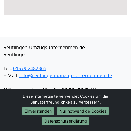
Reutlingen-Umzugsunternehmen.de
Reutlingen
Tel.:
01579-2482366
E-Mail:
info@reutlingen-umzugsunternehmen.de
Öffnungszeiten:
Mo - Sa: 08:00 - 18:00 Uhr
Diese Internetseite verwendet Cookies um die
Impressum
Benutzerfreundlichkeit zu verbessern.
Datenschutz
Einverstanden
Nur notwendige Cookies
Datenschutzerklärung
Umzugsservice