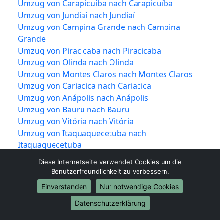
Umzug von Carapicuíba nach Carapicuíba
Umzug von Jundiaí nach Jundiaí
Umzug von Campina Grande nach Campina
Grande
Umzug von Piracicaba nach Piracicaba
Umzug von Olinda nach Olinda
Umzug von Montes Claros nach Montes Claros
Umzug von Cariacica nach Cariacica
Umzug von Anápolis nach Anápolis
Umzug von Bauru nach Bauru
Umzug von Vitória nach Vitória
Umzug von Itaquaquecetuba nach
Itaquaquecetuba
Umzug von São Vicente nach São Vicente
Diese Internetseite verwendet Cookies um die
Umzug von Rio Branco nach Rio Branco
Benutzerfreundlichkeit zu verbessern.
Umzug von Canoas nach Canoas
Einverstanden
Nur notwendige Cookies
Umzug von Franca nach Franca
Umzug von Ponta Grossa nach Ponta Grossa
Datenschutzerklärung
Umzug von Blumenau nach Blumenau