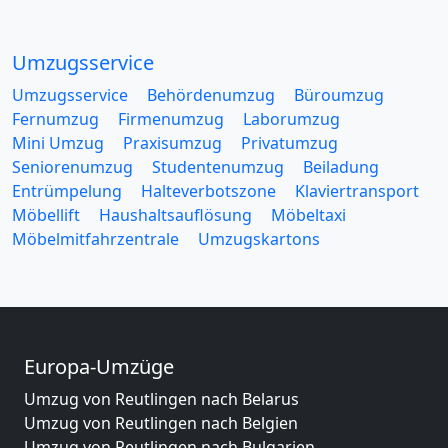
Umzugsservice
Umzugsservice
Behördenumzug
Büroumzug
Fernumzug
Firmenumzug
Laborumzug
Mini Umzug
Praxisumzug
Privatumzug
Seniorenumzug
Studentenumzug
Beiladung
Entrümpelung
Halteverbotszone
Klaviertransport
Möbellift
Haushaltsauflösung
Möbeltaxi
Möbelmitfahrzentrale
Umzugskartons
Europa-Umzüge
Umzug von Reutlingen nach Belarus
Umzug von Reutlingen nach Belgien
Umzug von Reutlingen nach Bulgarien