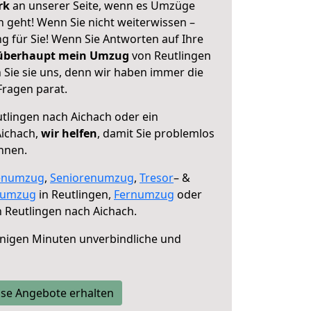
erk
an unserer Seite, wenn es Umzüge
 geht! Wenn Sie nicht weiterwissen –
ng für Sie! Wenn Sie Antworten auf Ihre
 überhaupt mein Umzug
von Reutlingen
 Sie sie uns, denn wir haben immer die
Fragen parat.
tlingen nach Aichach oder ein
ichach,
wir helfen
, damit Sie problemlos
nnen.
enumzug
,
Seniorenumzug
,
Tresor
– &
numzug
in Reutlingen,
Fernumzug
oder
 Reutlingen nach Aichach.
nigen Minuten unverbindliche und
se Angebote erhalten