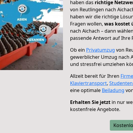
haben das
richtige Netzw
von Reutlingen nach Aichach
haben wir die richtige Lösu
Fragen wollen,
was kostet
nach Aichach – dann wählen
passende Antwort auf Ihre 
Ob ein
Privatumzug
von Reu
gewerblicher Umzug nach A
und stressfrei umziehen kö
Allzeit bereit für Ihren
Firm
Klaviertransport
,
Studente
eine optimale
Beiladung
von
Erhalten Sie jetzt
in nur we
kostenfreie Angebote.
Kostenlo