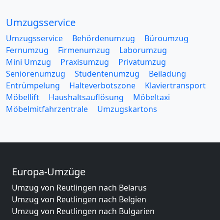
Umzugsservice
Umzugsservice
Behördenumzug
Büroumzug
Fernumzug
Firmenumzug
Laborumzug
Mini Umzug
Praxisumzug
Privatumzug
Seniorenumzug
Studentenumzug
Beiladung
Entrümpelung
Halteverbotszone
Klaviertransport
Möbellift
Haushaltsauflösung
Möbeltaxi
Möbelmitfahrzentrale
Umzugskartons
Europa-Umzüge
Umzug von Reutlingen nach Belarus
Umzug von Reutlingen nach Belgien
Umzug von Reutlingen nach Bulgarien