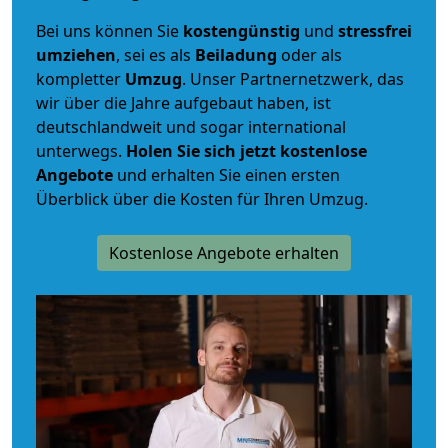
Bei uns können Sie
kostengünstig
und
stressfrei
umziehen
, sei es als
Beiladung
oder als
kompletter
Umzug
. Unser Partnernetzwerk, das
wir über die Jahre aufgebaut haben, ist
deutschlandweit und sogar international
unterwegs.
Holen Sie sich jetzt kostenlose
Angebote
und erhalten Sie einen ersten
Überblick über die Kosten für Ihren Umzug.
Kostenlose Angebote erhalten