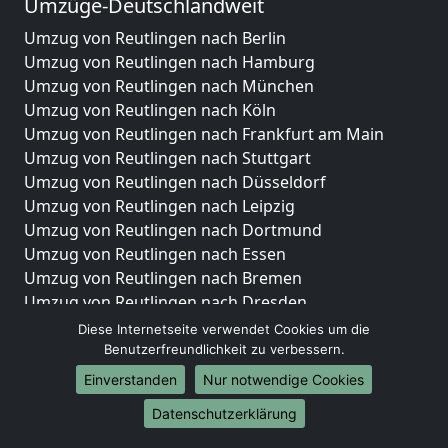
Umzüge-Deutschlandweit
Umzug von Reutlingen nach Berlin
Umzug von Reutlingen nach Hamburg
Umzug von Reutlingen nach München
Umzug von Reutlingen nach Köln
Umzug von Reutlingen nach Frankfurt am Main
Umzug von Reutlingen nach Stuttgart
Umzug von Reutlingen nach Düsseldorf
Umzug von Reutlingen nach Leipzig
Umzug von Reutlingen nach Dortmund
Umzug von Reutlingen nach Essen
Umzug von Reutlingen nach Bremen
Umzug von Reutlingen nach Dresden
Umzug von Reutlingen nach Hannover
Diese Internetseite verwendet Cookies um die
Umzug von Reutlingen nach Nürnberg
Benutzerfreundlichkeit zu verbessern.
Umzug von Reutlingen nach Duisburg
Einverstanden
Nur notwendige Cookies
Umzug von Reutlingen nach Bochum
Datenschutzerklärung
Umzug von Reutlingen nach Wuppertal
Umzug von Reutlingen nach Bielefeld