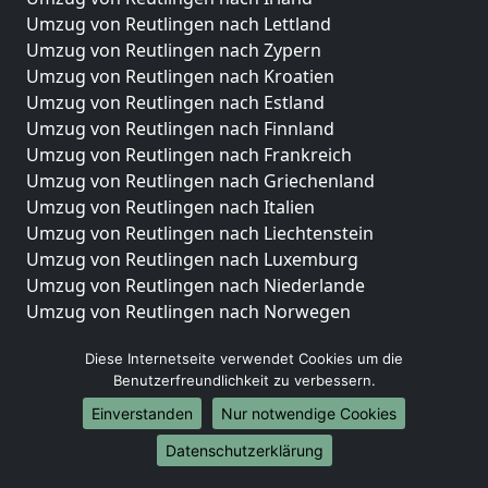
Umzug von Reutlingen nach Lettland
Umzug von Reutlingen nach Zypern
Umzug von Reutlingen nach Kroatien
Umzug von Reutlingen nach Estland
Umzug von Reutlingen nach Finnland
Umzug von Reutlingen nach Frankreich
Umzug von Reutlingen nach Griechenland
Umzug von Reutlingen nach Italien
Umzug von Reutlingen nach Liechtenstein
Umzug von Reutlingen nach Luxemburg
Umzug von Reutlingen nach Niederlande
Umzug von Reutlingen nach Norwegen
Umzüge-Deutschlandweit
Diese Internetseite verwendet Cookies um die
Benutzerfreundlichkeit zu verbessern.
Umzug von Reutlingen nach Berlin
Umzug von Reutlingen nach Hamburg
Einverstanden
Nur notwendige Cookies
Umzug von Reutlingen nach München
Datenschutzerklärung
Umzug von Reutlingen nach Köln