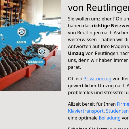
von Reutlinge
Sie wollen umziehen? Ob um
haben das
richtige Netzw
von Reutlingen nach Ascher
weiterwissen – haben wir di
Antworten auf Ihre Fragen 
Umzug
von Reutlingen nach
uns, denn wir haben immer 
parat.
Ob ein
Privatumzug
von Reu
gewerblicher Umzug nach 
problemlos und stressfrei 
Allzeit bereit für Ihren
Firm
Klaviertransport
,
Studente
eine optimale
Beiladung
von