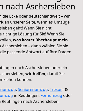
n nach Aschersleben
 die Ecke oder deutschlandweit – wir
erk
an unserer Seite, wenn es Umzüge
sleben geht! Wenn Sie nicht
e richtige Lösung für Sie! Wenn Sie
wollen,
was kostet überhaupt mein
 Aschersleben – dann wählen Sie sie
die passende Antwort auf Ihre Fragen
tlingen nach Aschersleben oder ein
Aschersleben,
wir helfen
, damit Sie
umziehen können.
enumzug
,
Seniorenumzug
,
Tresor
– &
numzug
in Reutlingen,
Fernumzug
oder
 Reutlingen nach Aschersleben.