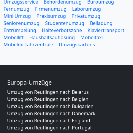
Umzugsservice
Behördenumzug
Büroumzug
Fernumzug
Firmenumzug
Laborumzug
Mini Umzug
Praxisumzug
Privatumzug
Seniorenumzug
Studentenumzug
Beiladung
Entrümpelung
Halteverbotszone
Klaviertransport
Möbellift
Haushaltsauflösung
Möbeltaxi
Möbelmitfahrzentrale
Umzugskartons
Europa-Umzüge
Umzug von Reutlingen nach Belarus
Umzug von Reutlingen nach Belgien
Umzug von Reutlingen nach Bulgarien
Umzug von Reutlingen nach Dänemark
Umzug von Reutlingen nach England
Umzug von Reutlingen nach Portugal