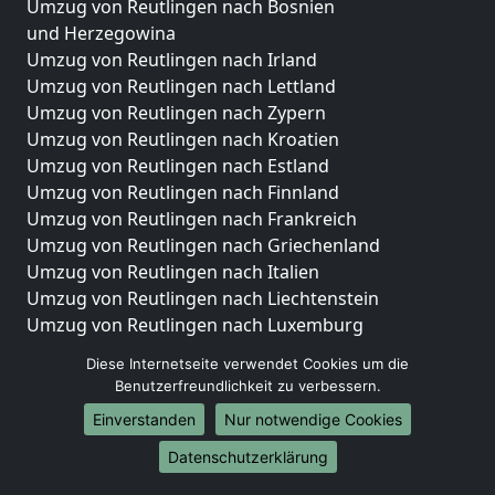
Umzug von Reutlingen nach Bosnien
und Herzegowina
Umzug von Reutlingen nach Irland
Umzug von Reutlingen nach Lettland
Umzug von Reutlingen nach Zypern
Umzug von Reutlingen nach Kroatien
Umzug von Reutlingen nach Estland
Umzug von Reutlingen nach Finnland
Umzug von Reutlingen nach Frankreich
Umzug von Reutlingen nach Griechenland
Umzug von Reutlingen nach Italien
Umzug von Reutlingen nach Liechtenstein
Umzug von Reutlingen nach Luxemburg
Umzug von Reutlingen nach Niederlande
Diese Internetseite verwendet Cookies um die
Umzug von Reutlingen nach Norwegen
Benutzerfreundlichkeit zu verbessern.
Umzüge-Deutschlandweit
Einverstanden
Nur notwendige Cookies
Umzug von Reutlingen nach Berlin
Datenschutzerklärung
Umzug von Reutlingen nach Hamburg