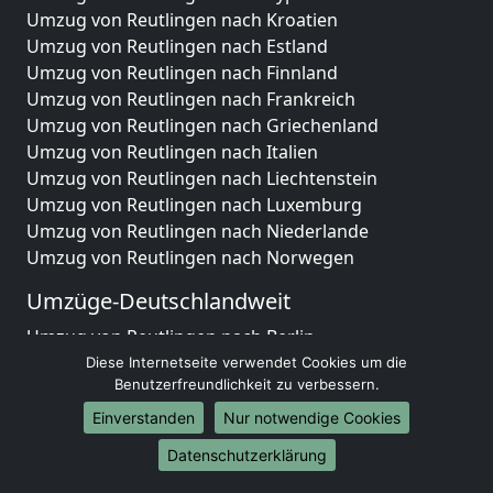
Umzug von Reutlingen nach Kroatien
Umzug von Reutlingen nach Estland
Umzug von Reutlingen nach Finnland
Umzug von Reutlingen nach Frankreich
Umzug von Reutlingen nach Griechenland
Umzug von Reutlingen nach Italien
Umzug von Reutlingen nach Liechtenstein
Umzug von Reutlingen nach Luxemburg
Umzug von Reutlingen nach Niederlande
Umzug von Reutlingen nach Norwegen
Umzüge-Deutschlandweit
Umzug von Reutlingen nach Berlin
Umzug von Reutlingen nach Hamburg
Diese Internetseite verwendet Cookies um die
Benutzerfreundlichkeit zu verbessern.
Umzug von Reutlingen nach München
Umzug von Reutlingen nach Köln
Einverstanden
Nur notwendige Cookies
Umzug von Reutlingen nach Frankfurt am Main
Datenschutzerklärung
Umzug von Reutlingen nach Stuttgart