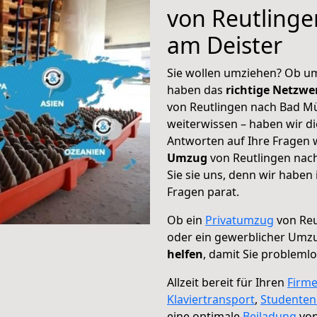
von Reutling
am Deister
Sie wollen umziehen? Ob um
haben das
richtige Netzw
von Reutlingen nach Bad Mü
weiterwissen – haben wir di
Antworten auf Ihre Fragen 
Umzug
von Reutlingen nac
Sie sie uns, denn wir haben
Fragen parat.
Ob ein
Privatumzug
von Reu
oder ein gewerblicher Umz
helfen
, damit Sie probleml
Allzeit bereit für Ihren
Firm
Klaviertransport
,
Studente
eine optimale
Beiladung
von