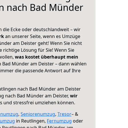
en nach Bad Münder
 die Ecke oder deutschlandweit – wir
erk
an unserer Seite, wenn es Umzüge
nder am Deister geht! Wenn Sie nicht
e richtige Lösung für Sie! Wenn Sie
wollen,
was kostet überhaupt mein
h Bad Münder am Deister – dann wählen
 immer die passende Antwort auf Ihre
tlingen nach Bad Münder am Deister
ug nach Bad Münder am Deister,
wir
os und stressfrei umziehen können.
enumzug
,
Seniorenumzug
,
Tresor
– &
numzug
in Reutlingen,
Fernumzug
oder
 Reutlingen nach Bad Münder am