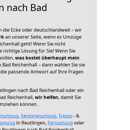
n nach Bad
 die Ecke oder deutschlandweit – wir
erk
an unserer Seite, wenn es Umzüge
chenhall geht! Wenn Sie nicht
e richtige Lösung für Sie! Wenn Sie
wollen,
was kostet überhaupt mein
 Bad Reichenhall – dann wählen Sie sie
die passende Antwort auf Ihre Fragen
tlingen nach Bad Reichenhall oder ein
ad Reichenhall,
wir helfen
, damit Sie
umziehen können.
enumzug
,
Seniorenumzug
,
Tresor
– &
numzug
in Reutlingen,
Fernumzug
oder
 Reutlingen nach Bad Reichenhall.