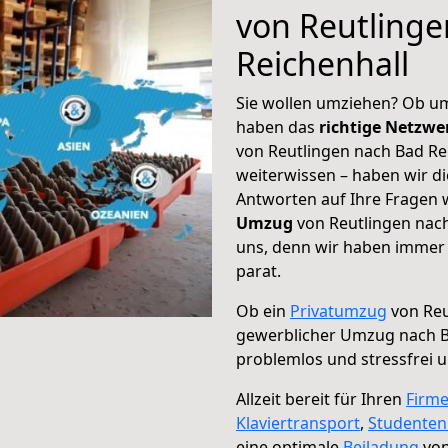
von Reutlinge
Reichenhall
Sie wollen umziehen? Ob um
haben das
richtige Netzw
von Reutlingen nach Bad Rei
weiterwissen – haben wir di
Antworten auf Ihre Fragen 
Umzug
von Reutlingen nach
uns, denn wir haben immer 
parat.
Ob ein
Privatumzug
von Reu
gewerblicher Umzug nach B
problemlos und stressfrei 
Allzeit bereit für Ihren
Firm
Klaviertransport
,
Studente
eine optimale
Beiladung
von