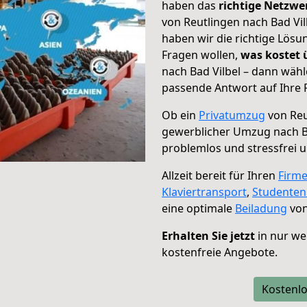
haben das
richtige Netzw
von Reutlingen nach Bad Vil
haben wir die richtige Lösu
Fragen wollen,
was kostet
nach Bad Vilbel – dann wähl
passende Antwort auf Ihre 
Ob ein
Privatumzug
von Reu
gewerblicher Umzug nach B
problemlos und stressfrei 
Allzeit bereit für Ihren
Firm
Klaviertransport
,
Studente
eine optimale
Beiladung
von
Erhalten Sie jetzt
in nur we
kostenfreie Angebote.
Kostenlo