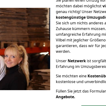
Sie planen einen Umzug von
möchten dabei möglichst
v
genau richtig! Unser Netzw
kostengünstige Umzugsdi
Sie sich um nichts anderes 
Zuhause kümmern müssen. W
umfangreiche Erfahrung mi
Vilbel mit jeglicher Größe
garantieren, dass wir für j
werden.
Unser
Netzwerk
ist sorgfäl
Erfahrung im Umzugsberei
Sie möchten eine
Kostenüb
kostenlose und unverbindli
Füllen Sie jetzt das Formula
Angebote.