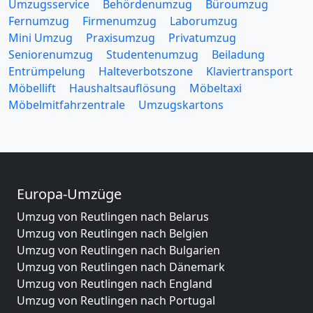
Umzugsservice
Behördenumzug
Büroumzug
Fernumzug
Firmenumzug
Laborumzug
Mini Umzug
Praxisumzug
Privatumzug
Seniorenumzug
Studentenumzug
Beiladung
Entrümpelung
Halteverbotszone
Klaviertransport
Möbellift
Haushaltsauflösung
Möbeltaxi
Möbelmitfahrzentrale
Umzugskartons
Europa-Umzüge
Umzug von Reutlingen nach Belarus
Umzug von Reutlingen nach Belgien
Umzug von Reutlingen nach Bulgarien
Umzug von Reutlingen nach Dänemark
Umzug von Reutlingen nach England
Umzug von Reutlingen nach Portugal