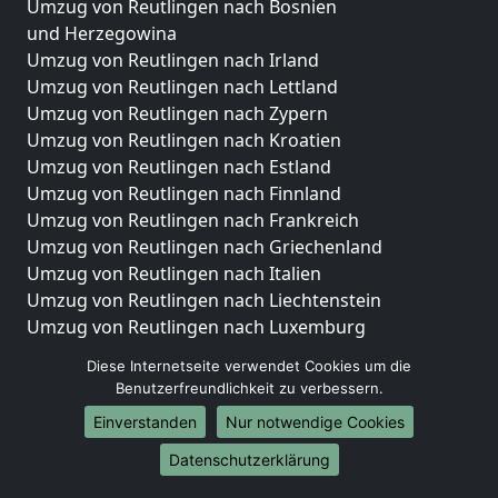
Umzug von Reutlingen nach Bosnien
und Herzegowina
Umzug von Reutlingen nach Irland
Umzug von Reutlingen nach Lettland
Umzug von Reutlingen nach Zypern
Umzug von Reutlingen nach Kroatien
Umzug von Reutlingen nach Estland
Umzug von Reutlingen nach Finnland
Umzug von Reutlingen nach Frankreich
Umzug von Reutlingen nach Griechenland
Umzug von Reutlingen nach Italien
Umzug von Reutlingen nach Liechtenstein
Umzug von Reutlingen nach Luxemburg
Umzug von Reutlingen nach Niederlande
Diese Internetseite verwendet Cookies um die
Umzug von Reutlingen nach Norwegen
Benutzerfreundlichkeit zu verbessern.
Umzüge-Deutschlandweit
Einverstanden
Nur notwendige Cookies
Umzug von Reutlingen nach Berlin
Datenschutzerklärung
Umzug von Reutlingen nach Hamburg