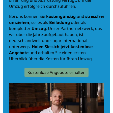
Erfahrung und Ausrüstung verfügt, um den
Umzug erfolgreich durchzuführen.
Bei uns können Sie
kostengünstig
und
stressfrei
umziehen
, sei es als
Beiladung
oder als
kompletter
Umzug
. Unser Partnernetzwerk, das
wir über die Jahre aufgebaut haben, ist
deutschlandweit und sogar international
unterwegs.
Holen Sie sich jetzt kostenlose
Angebote
und erhalten Sie einen ersten
Überblick über die Kosten für Ihren Umzug.
Kostenlose Angebote erhalten