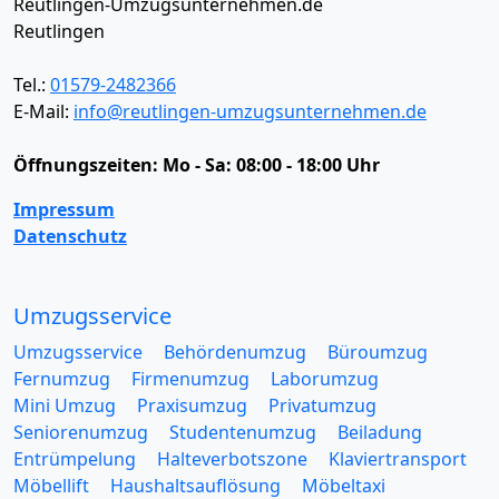
Reutlingen-Umzugsunternehmen.de
Reutlingen
Tel.:
01579-2482366
E-Mail:
info@reutlingen-umzugsunternehmen.de
Öffnungszeiten:
Mo - Sa: 08:00 - 18:00 Uhr
Impressum
Datenschutz
Umzugsservice
Umzugsservice
Behördenumzug
Büroumzug
Fernumzug
Firmenumzug
Laborumzug
Mini Umzug
Praxisumzug
Privatumzug
Seniorenumzug
Studentenumzug
Beiladung
Entrümpelung
Halteverbotszone
Klaviertransport
Möbellift
Haushaltsauflösung
Möbeltaxi