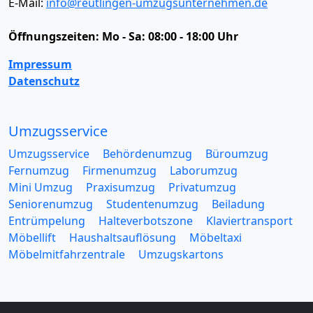
E-Mail:
info@reutlingen-umzugsunternehmen.de
Öffnungszeiten:
Mo - Sa: 08:00 - 18:00 Uhr
Impressum
Datenschutz
Umzugsservice
Umzugsservice
Behördenumzug
Büroumzug
Fernumzug
Firmenumzug
Laborumzug
Mini Umzug
Praxisumzug
Privatumzug
Seniorenumzug
Studentenumzug
Beiladung
Entrümpelung
Halteverbotszone
Klaviertransport
Möbellift
Haushaltsauflösung
Möbeltaxi
Möbelmitfahrzentrale
Umzugskartons