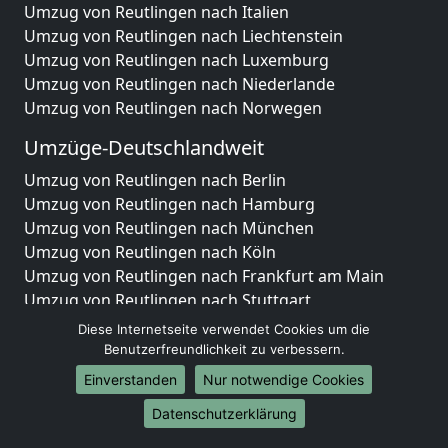
Umzug von Reutlingen nach Italien
Umzug von Reutlingen nach Liechtenstein
Umzug von Reutlingen nach Luxemburg
Umzug von Reutlingen nach Niederlande
Umzug von Reutlingen nach Norwegen
Umzüge-Deutschlandweit
Umzug von Reutlingen nach Berlin
Umzug von Reutlingen nach Hamburg
Umzug von Reutlingen nach München
Umzug von Reutlingen nach Köln
Umzug von Reutlingen nach Frankfurt am Main
Umzug von Reutlingen nach Stuttgart
Umzug von Reutlingen nach Düsseldorf
Diese Internetseite verwendet Cookies um die
Umzug von Reutlingen nach Leipzig
Benutzerfreundlichkeit zu verbessern.
Umzug von Reutlingen nach Dortmund
Einverstanden
Nur notwendige Cookies
Umzug von Reutlingen nach Essen
Datenschutzerklärung
Umzug von Reutlingen nach Bremen
Umzug von Reutlingen nach Dresden