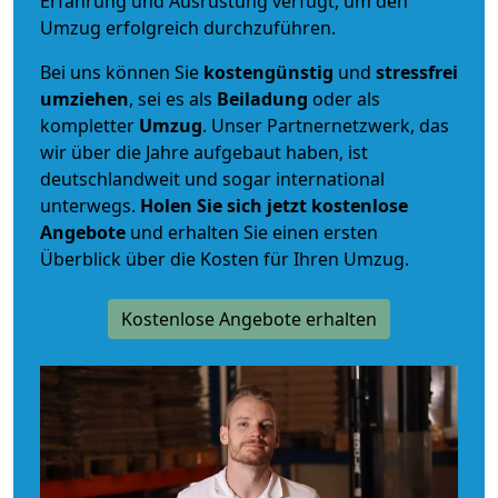
Erfahrung und Ausrüstung verfügt, um den
Umzug erfolgreich durchzuführen.
Bei uns können Sie
kostengünstig
und
stressfrei
umziehen
, sei es als
Beiladung
oder als
kompletter
Umzug
. Unser Partnernetzwerk, das
wir über die Jahre aufgebaut haben, ist
deutschlandweit und sogar international
unterwegs.
Holen Sie sich jetzt kostenlose
Angebote
und erhalten Sie einen ersten
Überblick über die Kosten für Ihren Umzug.
Kostenlose Angebote erhalten