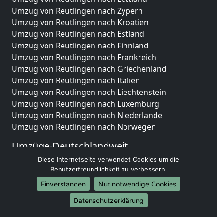
Umzug von Reutlingen nach Zypern
Umzug von Reutlingen nach Kroatien
Umzug von Reutlingen nach Estland
Umzug von Reutlingen nach Finnland
Umzug von Reutlingen nach Frankreich
Umzug von Reutlingen nach Griechenland
Umzug von Reutlingen nach Italien
Umzug von Reutlingen nach Liechtenstein
Umzug von Reutlingen nach Luxemburg
Umzug von Reutlingen nach Niederlande
Umzug von Reutlingen nach Norwegen
Umzüge-Deutschlandweit
Diese Internetseite verwendet Cookies um die
Umzug von Reutlingen nach Berlin
Benutzerfreundlichkeit zu verbessern.
Umzug von Reutlingen nach Hamburg
Umzug von Reutlingen nach München
Einverstanden
Nur notwendige Cookies
Umzug von Reutlingen nach Köln
Datenschutzerklärung
Umzug von Reutlingen nach Frankfurt am Main