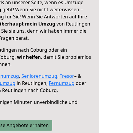
erk
an unserer Seite, wenn es Umzüge
 geht! Wenn Sie nicht weiterwissen –
ng für Sie! Wenn Sie Antworten auf Ihre
 überhaupt mein Umzug
von Reutlingen
Sie sie uns, denn wir haben immer die
Fragen parat.
tlingen nach Coburg oder ein
Coburg,
wir helfen
, damit Sie problemlos
nnen.
enumzug
,
Seniorenumzug
,
Tresor
– &
numzug
in Reutlingen,
Fernumzug
oder
 Reutlingen nach Coburg.
nigen Minuten unverbindliche und
se Angebote erhalten