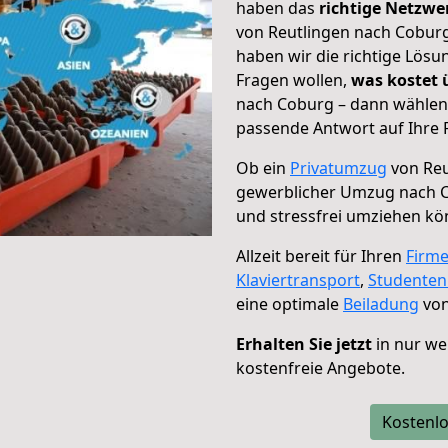
haben das
richtige Netzw
von Reutlingen nach Coburg
haben wir die richtige Lösu
Fragen wollen,
was kostet
nach Coburg – dann wählen 
passende Antwort auf Ihre 
Ob ein
Privatumzug
von Reu
gewerblicher Umzug nach 
und stressfrei umziehen kö
Allzeit bereit für Ihren
Firm
Klaviertransport
,
Studente
eine optimale
Beiladung
von
Erhalten Sie jetzt
in nur we
kostenfreie Angebote.
Kostenlo