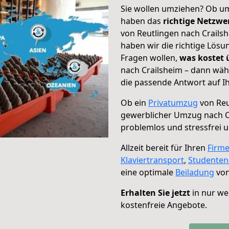
Sie wollen umziehen? Ob um
haben das
richtige Netzw
von Reutlingen nach Crailsh
haben wir die richtige Lösu
Fragen wollen,
was kostet
nach Crailsheim – dann wäh
die passende Antwort auf Ih
Ob ein
Privatumzug
von Reu
gewerblicher Umzug nach C
problemlos und stressfrei 
Allzeit bereit für Ihren
Firm
Klaviertransport
,
Studente
eine optimale
Beiladung
von
Erhalten Sie jetzt
in nur we
kostenfreie Angebote.