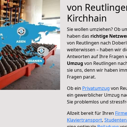
von Reutlinge
Kirchhain
Sie wollen umziehen? Ob um
haben das
richtige Netzw
von Reutlingen nach Doberl
weiterwissen – haben wir di
Antworten auf Ihre Fragen 
Umzug
von Reutlingen nach
sie uns, denn wir haben im
Fragen parat.
Ob ein
Privatumzug
von Reu
ein gewerblicher Umzug na
Sie problemlos und stressf
Allzeit bereit für Ihren
Firm
Klaviertransport
,
Studente
eine optimale
Beiladung
von