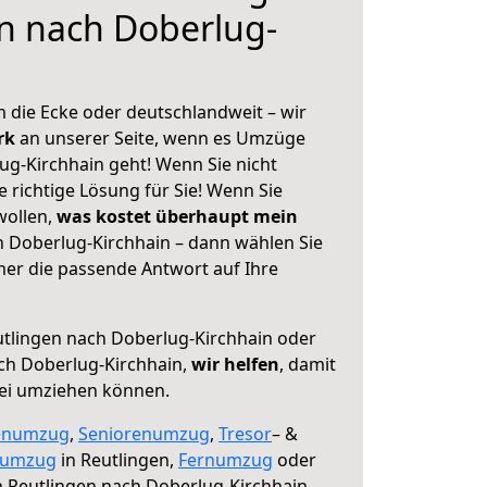
n nach Doberlug-
 die Ecke oder deutschlandweit – wir
erk
an unserer Seite, wenn es Umzüge
ug-Kirchhain geht! Wenn Sie nicht
e richtige Lösung für Sie! Wenn Sie
wollen,
was kostet überhaupt mein
 Doberlug-Kirchhain – dann wählen Sie
mer die passende Antwort auf Ihre
tlingen nach Doberlug-Kirchhain oder
ch Doberlug-Kirchhain,
wir helfen
, damit
rei umziehen können.
enumzug
,
Seniorenumzug
,
Tresor
– &
numzug
in Reutlingen,
Fernumzug
oder
 Reutlingen nach Doberlug-Kirchhain.