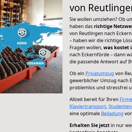
von Reutlinge
Sie wollen umziehen? Ob um
haben das
richtige Netzw
von Reutlingen nach Eckern
– haben wir die richtige Lö
Fragen wollen,
was kostet
nach Eckernförde – dann wä
die passende Antwort auf Ih
Ob ein
Privatumzug
von Reu
gewerblicher Umzug nach 
problemlos und stressfrei 
Allzeit bereit für Ihren
Firm
Klaviertransport
,
Studente
eine optimale
Beiladung
von
Erhalten Sie jetzt
in nur we