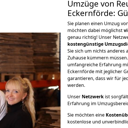
Umzüge von Reu
Eckernförde: G
Sie planen einen Umzug vo
möchten dabei möglichst
v
genau richtig! Unser Netzw
kostengünstige Umzugsdi
Sie sich um nichts anderes 
Zuhause kümmern müssen. W
umfangreiche Erfahrung mi
Eckernförde mit jeglicher
garantieren, dass wir für j
werden.
Unser
Netzwerk
ist sorgfäl
Erfahrung im Umzugsberei
Sie möchten eine
Kostenüb
kostenlose und unverbindli