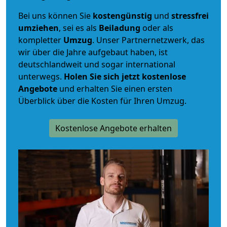
Bei uns können Sie
kostengünstig
und
stressfrei
umziehen
, sei es als
Beiladung
oder als
kompletter
Umzug
. Unser Partnernetzwerk, das
wir über die Jahre aufgebaut haben, ist
deutschlandweit und sogar international
unterwegs.
Holen Sie sich jetzt kostenlose
Angebote
und erhalten Sie einen ersten
Überblick über die Kosten für Ihren Umzug.
Kostenlose Angebote erhalten