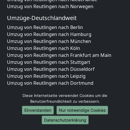
Umzug von Reutlingen nach Norwegen
Umzüge-Deutschlandweit
Umzug von Reutlingen nach Berlin
Umzug von Reutlingen nach Hamburg
Umzug von Reutlingen nach München
Umzug von Reutlingen nach Köln
Umzug von Reutlingen nach Frankfurt am Main
Umzug von Reutlingen nach Stuttgart
Umzug von Reutlingen nach Düsseldorf
Umzug von Reutlingen nach Leipzig
Umzug von Reutlingen nach Dortmund
Umzug von Reutlingen nach Essen
Diese Internetseite verwendet Cookies um die
Umzug von Reutlingen nach Bremen
Benutzerfreundlichkeit zu verbessern.
Umzug von Reutlingen nach Dresden
Umzug von Reutlingen nach Hannover
Einverstanden
Nur notwendige Cookies
Umzug von Reutlingen nach Nürnberg
Datenschutzerklärung
Umzug von Reutlingen nach Duisburg