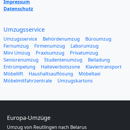
Impressum
Datenschutz
Umzugsservice
Umzugsservice
Behördenumzug
Büroumzug
Fernumzug
Firmenumzug
Laborumzug
Mini Umzug
Praxisumzug
Privatumzug
Seniorenumzug
Studentenumzug
Beiladung
Entrümpelung
Halteverbotszone
Klaviertransport
Möbellift
Haushaltsauflösung
Möbeltaxi
Möbelmitfahrzentrale
Umzugskartons
Europa-Umzüge
Umzug von Reutlingen nach Belarus