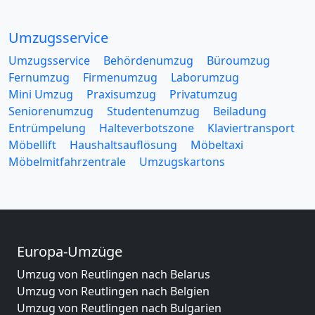
Umzugsservice
Umzugsservice
Behördenumzug
Büroumzug
Fernumzug
Firmenumzug
Laborumzug
Mini Umzug
Praxisumzug
Privatumzug
Seniorenumzug
Studentenumzug
Beiladung
Entrümpelung
Halteverbotszone
Klaviertransport
Möbellift
Haushaltsauflösung
Möbeltaxi
Möbelmitfahrzentrale
Umzugskartons
Europa-Umzüge
Umzug von Reutlingen nach Belarus
Umzug von Reutlingen nach Belgien
Umzug von Reutlingen nach Bulgarien