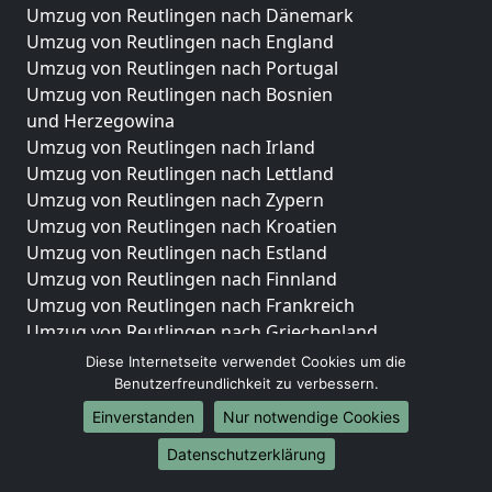
Umzug von Reutlingen nach Dänemark
Umzug von Reutlingen nach England
Umzug von Reutlingen nach Portugal
Umzug von Reutlingen nach Bosnien
und Herzegowina
Umzug von Reutlingen nach Irland
Umzug von Reutlingen nach Lettland
Umzug von Reutlingen nach Zypern
Umzug von Reutlingen nach Kroatien
Umzug von Reutlingen nach Estland
Umzug von Reutlingen nach Finnland
Umzug von Reutlingen nach Frankreich
Umzug von Reutlingen nach Griechenland
Umzug von Reutlingen nach Italien
Diese Internetseite verwendet Cookies um die
Umzug von Reutlingen nach Liechtenstein
Benutzerfreundlichkeit zu verbessern.
Umzug von Reutlingen nach Luxemburg
Einverstanden
Nur notwendige Cookies
Umzug von Reutlingen nach Niederlande
Datenschutzerklärung
Umzug von Reutlingen nach Norwegen