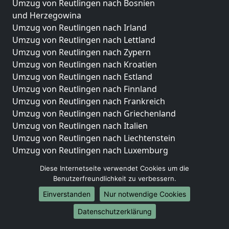
Umzug von Reutlingen nach Bosnien
und Herzegowina
Umzug von Reutlingen nach Irland
Umzug von Reutlingen nach Lettland
Umzug von Reutlingen nach Zypern
Umzug von Reutlingen nach Kroatien
Umzug von Reutlingen nach Estland
Umzug von Reutlingen nach Finnland
Umzug von Reutlingen nach Frankreich
Umzug von Reutlingen nach Griechenland
Umzug von Reutlingen nach Italien
Umzug von Reutlingen nach Liechtenstein
Umzug von Reutlingen nach Luxemburg
Umzug von Reutlingen nach Niederlande
Diese Internetseite verwendet Cookies um die
Umzug von Reutlingen nach Norwegen
Benutzerfreundlichkeit zu verbessern.
Umzüge-Deutschlandweit
Einverstanden
Nur notwendige Cookies
Umzug von Reutlingen nach Berlin
Datenschutzerklärung
Umzug von Reutlingen nach Hamburg