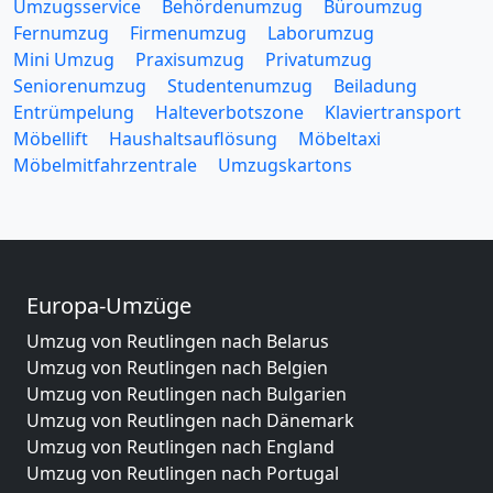
Umzugsservice
Behördenumzug
Büroumzug
Fernumzug
Firmenumzug
Laborumzug
Mini Umzug
Praxisumzug
Privatumzug
Seniorenumzug
Studentenumzug
Beiladung
Entrümpelung
Halteverbotszone
Klaviertransport
Möbellift
Haushaltsauflösung
Möbeltaxi
Möbelmitfahrzentrale
Umzugskartons
Europa-Umzüge
Umzug von Reutlingen nach Belarus
Umzug von Reutlingen nach Belgien
Umzug von Reutlingen nach Bulgarien
Umzug von Reutlingen nach Dänemark
Umzug von Reutlingen nach England
Umzug von Reutlingen nach Portugal