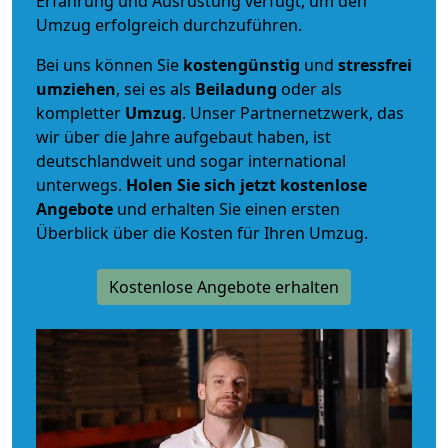
Erfahrung und Ausrüstung verfügt, um den
Umzug erfolgreich durchzuführen.
Bei uns können Sie
kostengünstig
und
stressfrei
umziehen
, sei es als
Beiladung
oder als
kompletter
Umzug
. Unser Partnernetzwerk, das
wir über die Jahre aufgebaut haben, ist
deutschlandweit und sogar international
unterwegs.
Holen Sie sich jetzt kostenlose
Angebote
und erhalten Sie einen ersten
Überblick über die Kosten für Ihren Umzug.
Kostenlose Angebote erhalten