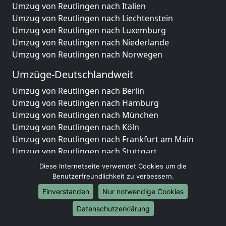
Umzug von Reutlingen nach Italien
Umzug von Reutlingen nach Liechtenstein
Umzug von Reutlingen nach Luxemburg
Umzug von Reutlingen nach Niederlande
Umzug von Reutlingen nach Norwegen
Umzüge-Deutschlandweit
Umzug von Reutlingen nach Berlin
Umzug von Reutlingen nach Hamburg
Umzug von Reutlingen nach München
Umzug von Reutlingen nach Köln
Umzug von Reutlingen nach Frankfurt am Main
Umzug von Reutlingen nach Stuttgart
Umzug von Reutlingen nach Düsseldorf
Diese Internetseite verwendet Cookies um die
Umzug von Reutlingen nach Leipzig
Benutzerfreundlichkeit zu verbessern.
Umzug von Reutlingen nach Dortmund
Einverstanden
Nur notwendige Cookies
Umzug von Reutlingen nach Essen
Datenschutzerklärung
Umzug von Reutlingen nach Bremen
Umzug von Reutlingen nach Dresden