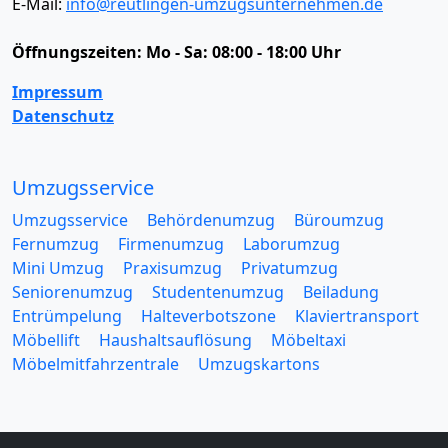
E-Mail:
info@reutlingen-umzugsunternehmen.de
Öffnungszeiten:
Mo - Sa: 08:00 - 18:00 Uhr
Impressum
Datenschutz
Umzugsservice
Umzugsservice
Behördenumzug
Büroumzug
Fernumzug
Firmenumzug
Laborumzug
Mini Umzug
Praxisumzug
Privatumzug
Seniorenumzug
Studentenumzug
Beiladung
Entrümpelung
Halteverbotszone
Klaviertransport
Möbellift
Haushaltsauflösung
Möbeltaxi
Möbelmitfahrzentrale
Umzugskartons