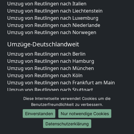
Umzug von Reutlingen nach Italien
Umzug von Reutlingen nach Liechtenstein
Umzug von Reutlingen nach Luxemburg
Umzug von Reutlingen nach Niederlande
Umzug von Reutlingen nach Norwegen
Umzüge-Deutschlandweit
Umzug von Reutlingen nach Berlin
Umzug von Reutlingen nach Hamburg
Umzug von Reutlingen nach München
Umzug von Reutlingen nach Köln
Umzug von Reutlingen nach Frankfurt am Main
Umzug von Reutlingen nach Stuttgart
Umzug von Reutlingen nach Düsseldorf
Diese Internetseite verwendet Cookies um die
Umzug von Reutlingen nach Leipzig
Benutzerfreundlichkeit zu verbessern.
Umzug von Reutlingen nach Dortmund
Einverstanden
Nur notwendige Cookies
Umzug von Reutlingen nach Essen
Datenschutzerklärung
Umzug von Reutlingen nach Bremen
Umzug von Reutlingen nach Dresden