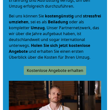
Erfahrung und Ausrüstung verfügt, um den
Umzug erfolgreich durchzuführen.
Bei uns können Sie
kostengünstig
und
stressfrei
umziehen
, sei es als
Beiladung
oder als
kompletter
Umzug
. Unser Partnernetzwerk, das
wir über die Jahre aufgebaut haben, ist
deutschlandweit und sogar international
unterwegs.
Holen Sie sich jetzt kostenlose
Angebote
und erhalten Sie einen ersten
Überblick über die Kosten für Ihren Umzug.
Kostenlose Angebote erhalten