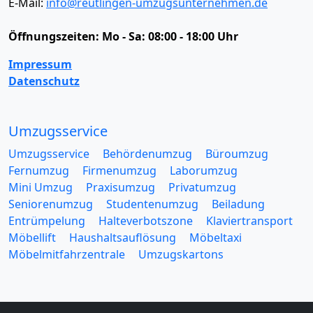
E-Mail:
info@reutlingen-umzugsunternehmen.de
Öffnungszeiten:
Mo - Sa: 08:00 - 18:00 Uhr
Impressum
Datenschutz
Umzugsservice
Umzugsservice
Behördenumzug
Büroumzug
Fernumzug
Firmenumzug
Laborumzug
Mini Umzug
Praxisumzug
Privatumzug
Seniorenumzug
Studentenumzug
Beiladung
Entrümpelung
Halteverbotszone
Klaviertransport
Möbellift
Haushaltsauflösung
Möbeltaxi
Möbelmitfahrzentrale
Umzugskartons