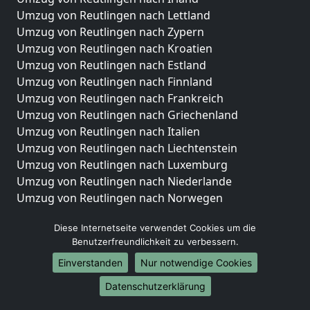
Umzug von Reutlingen nach Lettland
Umzug von Reutlingen nach Zypern
Umzug von Reutlingen nach Kroatien
Umzug von Reutlingen nach Estland
Umzug von Reutlingen nach Finnland
Umzug von Reutlingen nach Frankreich
Umzug von Reutlingen nach Griechenland
Umzug von Reutlingen nach Italien
Umzug von Reutlingen nach Liechtenstein
Umzug von Reutlingen nach Luxemburg
Umzug von Reutlingen nach Niederlande
Umzug von Reutlingen nach Norwegen
Umzüge-Deutschlandweit
Diese Internetseite verwendet Cookies um die
Benutzerfreundlichkeit zu verbessern.
Umzug von Reutlingen nach Berlin
Umzug von Reutlingen nach Hamburg
Einverstanden
Nur notwendige Cookies
Umzug von Reutlingen nach München
Datenschutzerklärung
Umzug von Reutlingen nach Köln