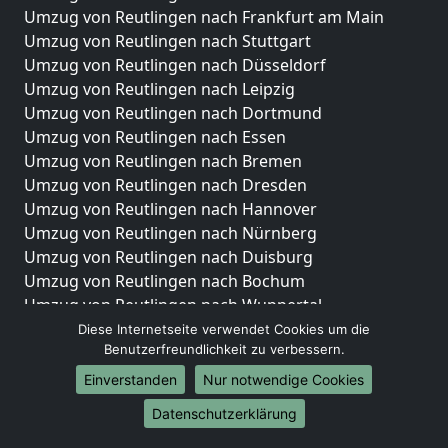
Umzug von Reutlingen nach Frankfurt am Main
Umzug von Reutlingen nach Stuttgart
Umzug von Reutlingen nach Düsseldorf
Umzug von Reutlingen nach Leipzig
Umzug von Reutlingen nach Dortmund
Umzug von Reutlingen nach Essen
Umzug von Reutlingen nach Bremen
Umzug von Reutlingen nach Dresden
Umzug von Reutlingen nach Hannover
Umzug von Reutlingen nach Nürnberg
Umzug von Reutlingen nach Duisburg
Umzug von Reutlingen nach Bochum
Umzug von Reutlingen nach Wuppertal
Umzug von Reutlingen nach Bielefeld
Diese Internetseite verwendet Cookies um die
Benutzerfreundlichkeit zu verbessern.
Umzug von Reutlingen nach Bonn
Umzug von Reutlingen nach Münster
Einverstanden
Nur notwendige Cookies
Internationale-Umzüge
Datenschutzerklärung