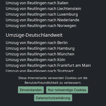
Umzug von Reutlingen nach Italien
Umzug von Reutlingen nach Liechtenstein
Umzug von Reutlingen nach Luxemburg
Umzug von Reutlingen nach Niederlande
Umzug von Reutlingen nach Norwegen
Umzüge-Deutschlandweit
Umzug von Reutlingen nach Berlin
Umzug von Reutlingen nach Hamburg
Umzug von Reutlingen nach München
Umzug von Reutlingen nach Köln
Umzug von Reutlingen nach Frankfurt am Main
Umzug von Reutlingen nach Stuttgart
Umzug von Reutlingen nach Düsseldorf
Diese Internetseite verwendet Cookies um die
Umzug von Reutlingen nach Leipzig
Benutzerfreundlichkeit zu verbessern.
Umzug von Reutlingen nach Dortmund
Einverstanden
Nur notwendige Cookies
Umzug von Reutlingen nach Essen
Datenschutzerklärung
Umzug von Reutlingen nach Bremen
Umzug von Reutlingen nach Dresden