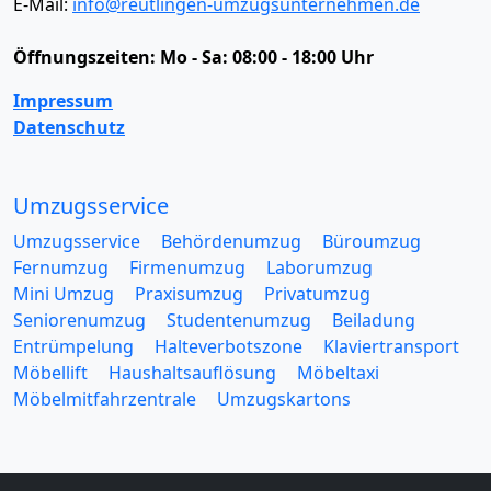
E-Mail:
info@reutlingen-umzugsunternehmen.de
Öffnungszeiten:
Mo - Sa: 08:00 - 18:00 Uhr
Impressum
Datenschutz
Umzugsservice
Umzugsservice
Behördenumzug
Büroumzug
Fernumzug
Firmenumzug
Laborumzug
Mini Umzug
Praxisumzug
Privatumzug
Seniorenumzug
Studentenumzug
Beiladung
Entrümpelung
Halteverbotszone
Klaviertransport
Möbellift
Haushaltsauflösung
Möbeltaxi
Möbelmitfahrzentrale
Umzugskartons