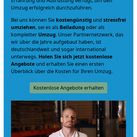
Erfahrung und Ausrüstung verfügt, um den
Umzug erfolgreich durchzuführen.
Bei uns können Sie
kostengünstig
und
stressfrei
umziehen
, sei es als
Beiladung
oder als
kompletter
Umzug
. Unser Partnernetzwerk, das
wir über die Jahre aufgebaut haben, ist
deutschlandweit und sogar international
unterwegs.
Holen Sie sich jetzt kostenlose
Angebote
und erhalten Sie einen ersten
Überblick über die Kosten für Ihren Umzug.
Kostenlose Angebote erhalten