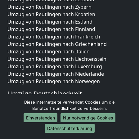
Umzug von Reutlingen nach Zypern
Umzug von Reutlingen nach Kroatien
Umzug von Reutlingen nach Estland
Umzug von Reutlingen nach Finnland
Umzug von Reutlingen nach Frankreich
Umzug von Reutlingen nach Griechenland
Umzug von Reutlingen nach Italien
Umzug von Reutlingen nach Liechtenstein
Umzug von Reutlingen nach Luxemburg
Umzug von Reutlingen nach Niederlande
Umzug von Reutlingen nach Norwegen
Umzüge-Deutschlandweit
Diese Internetseite verwendet Cookies um die
Umzug von Reutlingen nach Berlin
Benutzerfreundlichkeit zu verbessern.
Umzug von Reutlingen nach Hamburg
Umzug von Reutlingen nach München
Einverstanden
Nur notwendige Cookies
Umzug von Reutlingen nach Köln
Datenschutzerklärung
Umzug von Reutlingen nach Frankfurt am Main