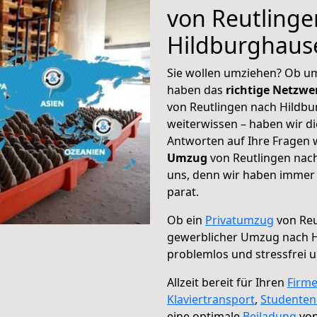
von Reutlinge
Hildburghaus
Sie wollen umziehen? Ob um
haben das
richtige Netzw
von Reutlingen nach Hildbu
weiterwissen – haben wir di
Antworten auf Ihre Fragen 
Umzug
von Reutlingen nach
uns, denn wir haben immer 
parat.
Ob ein
Privatumzug
von Reu
gewerblicher Umzug nach 
problemlos und stressfrei 
Allzeit bereit für Ihren
Firm
Klaviertransport
,
Studente
eine optimale
Beiladung
von