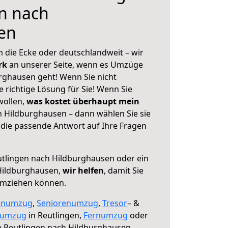
n nach
en
 die Ecke oder deutschlandweit – wir
erk
an unserer Seite, wenn es Umzüge
rghausen geht! Wenn Sie nicht
e richtige Lösung für Sie! Wenn Sie
wollen,
was kostet überhaupt mein
 Hildburghausen – dann wählen Sie sie
die passende Antwort auf Ihre Fragen
tlingen nach Hildburghausen oder ein
Hildburghausen,
wir helfen
, damit Sie
umziehen können.
enumzug
,
Seniorenumzug
,
Tresor
– &
numzug
in Reutlingen,
Fernumzug
oder
 Reutlingen nach Hildburghausen.