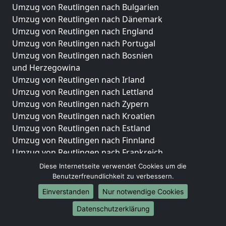
Umzug von Reutlingen nach Bulgarien
Umzug von Reutlingen nach Dänemark
Umzug von Reutlingen nach England
Umzug von Reutlingen nach Portugal
Umzug von Reutlingen nach Bosnien
und Herzegowina
Umzug von Reutlingen nach Irland
Umzug von Reutlingen nach Lettland
Umzug von Reutlingen nach Zypern
Umzug von Reutlingen nach Kroatien
Umzug von Reutlingen nach Estland
Umzug von Reutlingen nach Finnland
Umzug von Reutlingen nach Frankreich
Umzug von Reutlingen nach Griechenland
Diese Internetseite verwendet Cookies um die
Umzug von Reutlingen nach Italien
Benutzerfreundlichkeit zu verbessern.
Umzug von Reutlingen nach Liechtenstein
Einverstanden
Nur notwendige Cookies
Umzug von Reutlingen nach Luxemburg
Datenschutzerklärung
Umzug von Reutlingen nach Niederlande
Umzug von Reutlingen nach Norwegen