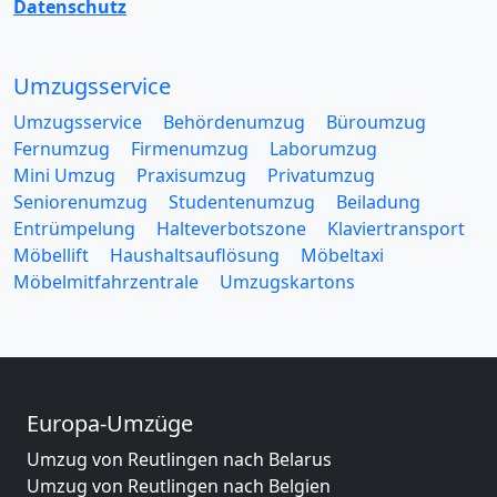
Datenschutz
Umzugsservice
Umzugsservice
Behördenumzug
Büroumzug
Fernumzug
Firmenumzug
Laborumzug
Mini Umzug
Praxisumzug
Privatumzug
Seniorenumzug
Studentenumzug
Beiladung
Entrümpelung
Halteverbotszone
Klaviertransport
Möbellift
Haushaltsauflösung
Möbeltaxi
Möbelmitfahrzentrale
Umzugskartons
Europa-Umzüge
Umzug von Reutlingen nach Belarus
Umzug von Reutlingen nach Belgien