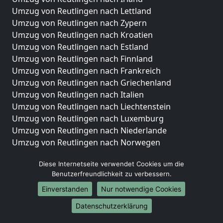
Umzug von Reutlingen nach Lettland
Umzug von Reutlingen nach Zypern
Umzug von Reutlingen nach Kroatien
Umzug von Reutlingen nach Estland
Umzug von Reutlingen nach Finnland
Umzug von Reutlingen nach Frankreich
Umzug von Reutlingen nach Griechenland
Umzug von Reutlingen nach Italien
Umzug von Reutlingen nach Liechtenstein
Umzug von Reutlingen nach Luxemburg
Umzug von Reutlingen nach Niederlande
Umzug von Reutlingen nach Norwegen
Umzüge-Deutschlandweit
Diese Internetseite verwendet Cookies um die
Benutzerfreundlichkeit zu verbessern.
Umzug von Reutlingen nach Berlin
Umzug von Reutlingen nach Hamburg
Einverstanden
Nur notwendige Cookies
Umzug von Reutlingen nach München
Datenschutzerklärung
Umzug von Reutlingen nach Köln