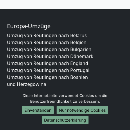
Europa-Umzüge
Umzug von Reutlingen nach Belarus
Umzug von Reutlingen nach Belgien
Umzug von Reutlingen nach Bulgarien
Umzug von Reutlingen nach Dänemark
Umzug von Reutlingen nach England
Umzug von Reutlingen nach Portugal
Umzug von Reutlingen nach Bosnien
und Herzegowina
Umzug von Reutlingen nach Irland
Diese Internetseite verwendet Cookies um die
Umzug von Reutlingen nach Lettland
Benutzerfreundlichkeit zu verbessern.
Umzug von Reutlingen nach Zypern
Einverstanden
Nur notwendige Cookies
Umzug von Reutlingen nach Kroatien
Umzug von Reutlingen nach Estland
Datenschutzerklärung
Umzug von Reutlingen nach Finnland