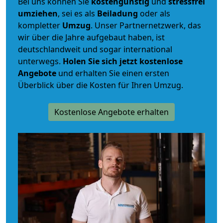
Bei uns können Sie
kostengünstig
und
stressfrei
umziehen
, sei es als
Beiladung
oder als
kompletter
Umzug
. Unser Partnernetzwerk, das
wir über die Jahre aufgebaut haben, ist
deutschlandweit und sogar international
unterwegs.
Holen Sie sich jetzt kostenlose
Angebote
und erhalten Sie einen ersten
Überblick über die Kosten für Ihren Umzug.
Kostenlose Angebote erhalten