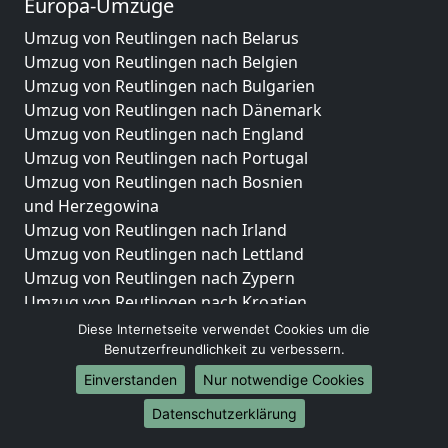
Europa-Umzüge
Umzug von Reutlingen nach Belarus
Umzug von Reutlingen nach Belgien
Umzug von Reutlingen nach Bulgarien
Umzug von Reutlingen nach Dänemark
Umzug von Reutlingen nach England
Umzug von Reutlingen nach Portugal
Umzug von Reutlingen nach Bosnien
und Herzegowina
Umzug von Reutlingen nach Irland
Umzug von Reutlingen nach Lettland
Umzug von Reutlingen nach Zypern
Umzug von Reutlingen nach Kroatien
Umzug von Reutlingen nach Estland
Diese Internetseite verwendet Cookies um die
Umzug von Reutlingen nach Finnland
Benutzerfreundlichkeit zu verbessern.
Umzug von Reutlingen nach Frankreich
Einverstanden
Nur notwendige Cookies
Umzug von Reutlingen nach Griechenland
Datenschutzerklärung
Umzug von Reutlingen nach Italien
Umzug von Reutlingen nach Liechtenstein