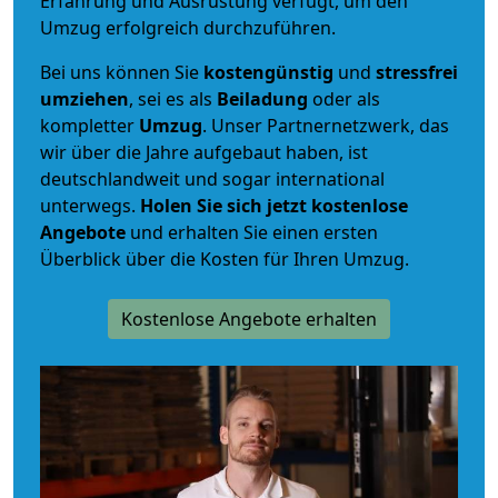
Erfahrung und Ausrüstung verfügt, um den
Umzug erfolgreich durchzuführen.
Bei uns können Sie
kostengünstig
und
stressfrei
umziehen
, sei es als
Beiladung
oder als
kompletter
Umzug
. Unser Partnernetzwerk, das
wir über die Jahre aufgebaut haben, ist
deutschlandweit und sogar international
unterwegs.
Holen Sie sich jetzt kostenlose
Angebote
und erhalten Sie einen ersten
Überblick über die Kosten für Ihren Umzug.
Kostenlose Angebote erhalten