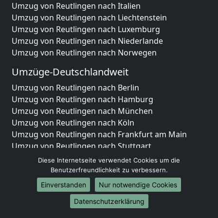
Umzug von Reutlingen nach Italien
Umzug von Reutlingen nach Liechtenstein
Umzug von Reutlingen nach Luxemburg
Umzug von Reutlingen nach Niederlande
Umzug von Reutlingen nach Norwegen
Umzüge-Deutschlandweit
Umzug von Reutlingen nach Berlin
Umzug von Reutlingen nach Hamburg
Umzug von Reutlingen nach München
Umzug von Reutlingen nach Köln
Umzug von Reutlingen nach Frankfurt am Main
Umzug von Reutlingen nach Stuttgart
Umzug von Reutlingen nach Düsseldorf
Diese Internetseite verwendet Cookies um die
Umzug von Reutlingen nach Leipzig
Benutzerfreundlichkeit zu verbessern.
Umzug von Reutlingen nach Dortmund
Einverstanden
Nur notwendige Cookies
Umzug von Reutlingen nach Essen
Datenschutzerklärung
Umzug von Reutlingen nach Bremen
Umzug von Reutlingen nach Dresden