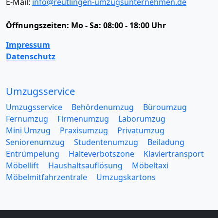
E-Mail:
info@reutlingen-umzugsunternehmen.de
Öffnungszeiten:
Mo - Sa: 08:00 - 18:00 Uhr
Impressum
Datenschutz
Umzugsservice
Umzugsservice
Behördenumzug
Büroumzug
Fernumzug
Firmenumzug
Laborumzug
Mini Umzug
Praxisumzug
Privatumzug
Seniorenumzug
Studentenumzug
Beiladung
Entrümpelung
Halteverbotszone
Klaviertransport
Möbellift
Haushaltsauflösung
Möbeltaxi
Möbelmitfahrzentrale
Umzugskartons