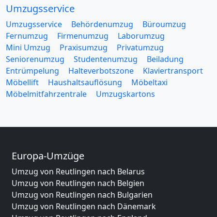
Umzugsservice
Umzugsservice
Behördenumzug
Büroumzug
Fernumzug
Firmenumzug
Laborumzug
Mini Umzug
Praxisumzug
Privatumzug
Seniorenumzug
Studentenumzug
Beiladung
Entrümpelung
Halteverbotszone
Klaviertransport
Möbellift
Haushaltsauflösung
Möbeltaxi
Möbelmitfahrzentrale
Umzugskartons
Europa-Umzüge
Umzug von Reutlingen nach Belarus
Umzug von Reutlingen nach Belgien
Umzug von Reutlingen nach Bulgarien
Umzug von Reutlingen nach Dänemark