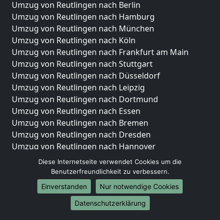
Umzug von Reutlingen nach Berlin
Umzug von Reutlingen nach Hamburg
Umzug von Reutlingen nach München
Umzug von Reutlingen nach Köln
Umzug von Reutlingen nach Frankfurt am Main
Umzug von Reutlingen nach Stuttgart
Umzug von Reutlingen nach Düsseldorf
Umzug von Reutlingen nach Leipzig
Umzug von Reutlingen nach Dortmund
Umzug von Reutlingen nach Essen
Umzug von Reutlingen nach Bremen
Umzug von Reutlingen nach Dresden
Umzug von Reutlingen nach Hannover
Umzug von Reutlingen nach Nürnberg
Diese Internetseite verwendet Cookies um die
Umzug von Reutlingen nach Duisburg
Benutzerfreundlichkeit zu verbessern.
Umzug von Reutlingen nach Bochum
Einverstanden
Nur notwendige Cookies
Umzug von Reutlingen nach Wuppertal
Datenschutzerklärung
Umzug von Reutlingen nach Bielefeld
Umzug von Reutlingen nach Bonn