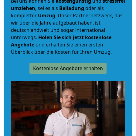
Bei uns können Sie
kostengünstig
und
stressfrei
umziehen
, sei es als
Beiladung
oder als
kompletter
Umzug
. Unser Partnernetzwerk, das
wir über die Jahre aufgebaut haben, ist
deutschlandweit und sogar international
unterwegs.
Holen Sie sich jetzt kostenlose
Angebote
und erhalten Sie einen ersten
Überblick über die Kosten für Ihren Umzug.
Kostenlose Angebote erhalten