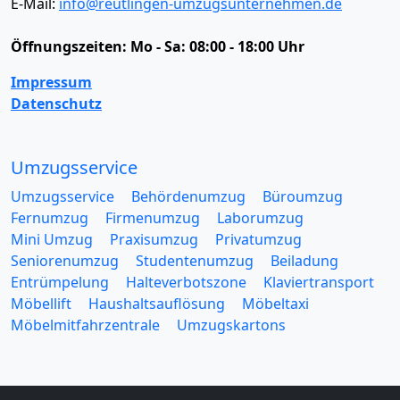
E-Mail:
info@reutlingen-umzugsunternehmen.de
Öffnungszeiten:
Mo - Sa: 08:00 - 18:00 Uhr
Impressum
Datenschutz
Umzugsservice
Umzugsservice
Behördenumzug
Büroumzug
Fernumzug
Firmenumzug
Laborumzug
Mini Umzug
Praxisumzug
Privatumzug
Seniorenumzug
Studentenumzug
Beiladung
Entrümpelung
Halteverbotszone
Klaviertransport
Möbellift
Haushaltsauflösung
Möbeltaxi
Möbelmitfahrzentrale
Umzugskartons