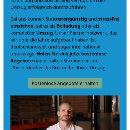
Erfahrung und Ausrüstung verfügt, um den
Umzug erfolgreich durchzuführen.
Bei uns können Sie
kostengünstig
und
stressfrei
umziehen
, sei es als
Beiladung
oder als
kompletter
Umzug
. Unser Partnernetzwerk, das
wir über die Jahre aufgebaut haben, ist
deutschlandweit und sogar international
unterwegs.
Holen Sie sich jetzt kostenlose
Angebote
und erhalten Sie einen ersten
Überblick über die Kosten für Ihren Umzug.
Kostenlose Angebote erhalten