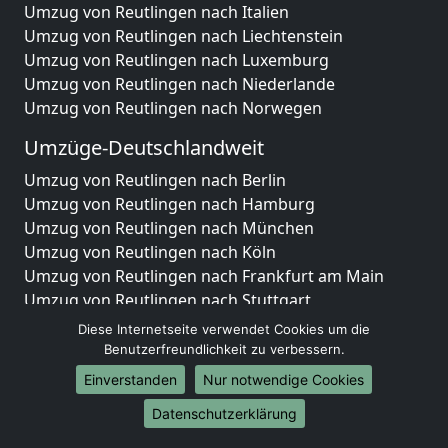
Umzug von Reutlingen nach Italien
Umzug von Reutlingen nach Liechtenstein
Umzug von Reutlingen nach Luxemburg
Umzug von Reutlingen nach Niederlande
Umzug von Reutlingen nach Norwegen
Umzüge-Deutschlandweit
Umzug von Reutlingen nach Berlin
Umzug von Reutlingen nach Hamburg
Umzug von Reutlingen nach München
Umzug von Reutlingen nach Köln
Umzug von Reutlingen nach Frankfurt am Main
Umzug von Reutlingen nach Stuttgart
Umzug von Reutlingen nach Düsseldorf
Diese Internetseite verwendet Cookies um die
Umzug von Reutlingen nach Leipzig
Benutzerfreundlichkeit zu verbessern.
Umzug von Reutlingen nach Dortmund
Einverstanden
Nur notwendige Cookies
Umzug von Reutlingen nach Essen
Datenschutzerklärung
Umzug von Reutlingen nach Bremen
Umzug von Reutlingen nach Dresden