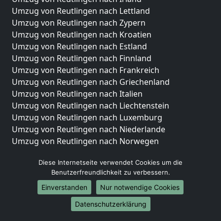
Umzug von Reutlingen nach Lettland
Umzug von Reutlingen nach Zypern
Umzug von Reutlingen nach Kroatien
Umzug von Reutlingen nach Estland
Umzug von Reutlingen nach Finnland
Umzug von Reutlingen nach Frankreich
Umzug von Reutlingen nach Griechenland
Umzug von Reutlingen nach Italien
Umzug von Reutlingen nach Liechtenstein
Umzug von Reutlingen nach Luxemburg
Umzug von Reutlingen nach Niederlande
Umzug von Reutlingen nach Norwegen
Umzüge-Deutschlandweit
Diese Internetseite verwendet Cookies um die
Benutzerfreundlichkeit zu verbessern.
Umzug von Reutlingen nach Berlin
Umzug von Reutlingen nach Hamburg
Einverstanden
Nur notwendige Cookies
Umzug von Reutlingen nach München
Datenschutzerklärung
Umzug von Reutlingen nach Köln