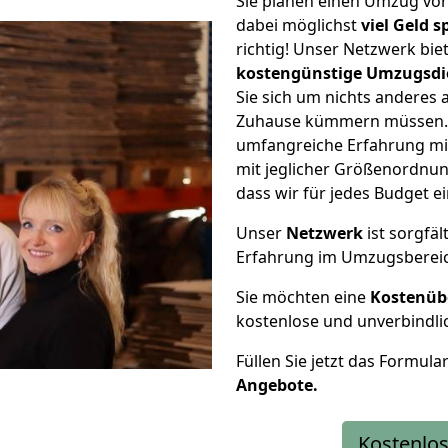
Sie planen einen Umzug vo
dabei möglichst
viel Geld 
richtig! Unser Netzwerk bi
kostengünstige Umzugsdi
Sie sich um nichts anderes 
Zuhause kümmern müssen. W
umfangreiche Erfahrung m
mit jeglicher Größenordnun
dass wir für jedes Budget 
Unser
Netzwerk
ist sorgfäl
Erfahrung im Umzugsberei
Sie möchten eine
Kostenüb
kostenlose und unverbindli
Füllen Sie jetzt das Formula
Angebote.
Kostenlos