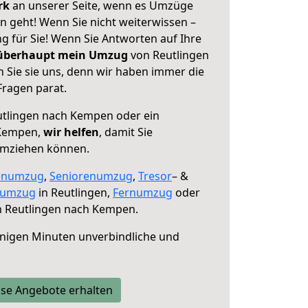
erk
an unserer Seite, wenn es Umzüge
 geht! Wenn Sie nicht weiterwissen –
ng für Sie! Wenn Sie Antworten auf Ihre
 überhaupt mein Umzug
von Reutlingen
Sie sie uns, denn wir haben immer die
Fragen parat.
tlingen nach Kempen oder ein
 Kempen,
wir helfen
, damit Sie
umziehen können.
enumzug
,
Seniorenumzug
,
Tresor
– &
numzug
in Reutlingen,
Fernumzug
oder
 Reutlingen nach Kempen.
nigen Minuten unverbindliche und
se Angebote erhalten