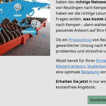
haben das
richtige Netzw
von Reutlingen nach Kempen
haben wir die richtige Lösu
Fragen wollen,
was kostet
nach Kempen – dann wählen 
passende Antwort auf Ihre 
Ob ein
Privatumzug
von Reu
gewerblicher Umzug nach
problemlos und stressfrei 
Allzeit bereit für Ihren
Firm
Klaviertransport
,
Studente
eine optimale
Beiladung
von
Erhalten Sie jetzt
in nur we
kostenfreie Angebote.
Kostenlo