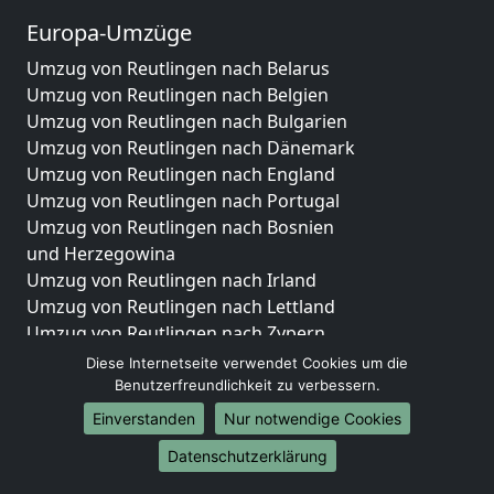
Europa-Umzüge
Umzug von Reutlingen nach Belarus
Umzug von Reutlingen nach Belgien
Umzug von Reutlingen nach Bulgarien
Umzug von Reutlingen nach Dänemark
Umzug von Reutlingen nach England
Umzug von Reutlingen nach Portugal
Umzug von Reutlingen nach Bosnien
und Herzegowina
Umzug von Reutlingen nach Irland
Umzug von Reutlingen nach Lettland
Umzug von Reutlingen nach Zypern
Umzug von Reutlingen nach Kroatien
Diese Internetseite verwendet Cookies um die
Umzug von Reutlingen nach Estland
Benutzerfreundlichkeit zu verbessern.
Umzug von Reutlingen nach Finnland
Einverstanden
Nur notwendige Cookies
Umzug von Reutlingen nach Frankreich
Datenschutzerklärung
Umzug von Reutlingen nach Griechenland
Umzug von Reutlingen nach Italien