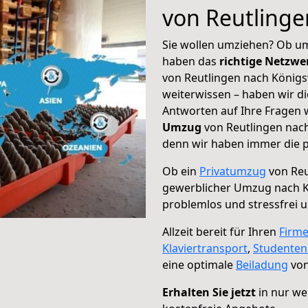
von Reutlinge
Sie wollen umziehen? Ob um
haben das
richtige Netzw
von Reutlingen nach Königs
weiterwissen – haben wir di
Antworten auf Ihre Fragen 
Umzug
von Reutlingen nach
denn wir haben immer die p
Ob ein
Privatumzug
von Reu
gewerblicher Umzug nach K
problemlos und stressfrei 
Allzeit bereit für Ihren
Firm
Klaviertransport
,
Studente
eine optimale
Beiladung
von
Erhalten Sie jetzt
in nur we