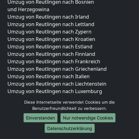
Umzug von Reutlingen nach Bosnien
und Herzegowina
Umzug von Reutlingen nach Irland
Umzug von Reutlingen nach Lettland
Umzug von Reutlingen nach Zypern
Umzug von Reutlingen nach Kroatien
Umzug von Reutlingen nach Estland
Umzug von Reutlingen nach Finnland
Umzug von Reutlingen nach Frankreich
Umzug von Reutlingen nach Griechenland
Umzug von Reutlingen nach Italien
Umzug von Reutlingen nach Liechtenstein
Umzug von Reutlingen nach Luxemburg
Umzug von Reutlingen nach Niederlande
Diese Internetseite verwendet Cookies um die
Umzug von Reutlingen nach Norwegen
Benutzerfreundlichkeit zu verbessern.
Umzüge-Deutschlandweit
Einverstanden
Nur notwendige Cookies
Umzug von Reutlingen nach Berlin
Datenschutzerklärung
Umzug von Reutlingen nach Hamburg