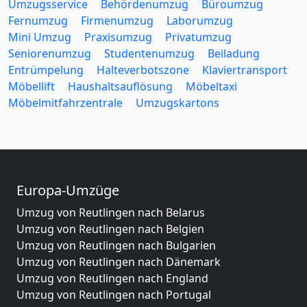
Umzugsservice
Behördenumzug
Büroumzug
Fernumzug
Firmenumzug
Laborumzug
Mini Umzug
Praxisumzug
Privatumzug
Seniorenumzug
Studentenumzug
Beiladung
Entrümpelung
Halteverbotszone
Klaviertransport
Möbellift
Haushaltsauflösung
Möbeltaxi
Möbelmitfahrzentrale
Umzugskartons
Europa-Umzüge
Umzug von Reutlingen nach Belarus
Umzug von Reutlingen nach Belgien
Umzug von Reutlingen nach Bulgarien
Umzug von Reutlingen nach Dänemark
Umzug von Reutlingen nach England
Umzug von Reutlingen nach Portugal