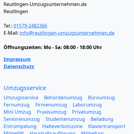
Reutlingen-Umzugsunternehmen.de
Reutlingen
Tel.:
01579-2482366
E-Mail:
info@reutlingen-umzugsunternehmen.de
Öffnungszeiten:
Mo - Sa: 08:00 - 18:00 Uhr
Impressum
Datenschutz
Umzugsservice
Umzugsservice
Behördenumzug
Büroumzug
Fernumzug
Firmenumzug
Laborumzug
Mini Umzug
Praxisumzug
Privatumzug
Seniorenumzug
Studentenumzug
Beiladung
Entrümpelung
Halteverbotszone
Klaviertransport
Möbellift
Haushaltsauflösung
Möbeltaxi