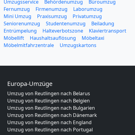
Umzugsservice
Behördenumzug
Büroumzug
Fernumzug
Firmenumzug
Laborumzug
Mini Umzug
Praxisumzug
Privatumzug
Seniorenumzug
Studentenumzug
Beiladung
Entrümpelung
Halteverbotszone
Klaviertransport
Möbellift
Haushaltsauflösung
Möbeltaxi
Möbelmitfahrzentrale
Umzugskartons
Europa-Umzüge
Umzug von Reutlingen nach Belarus
Umzug von Reutlingen nach Belgien
Umzug von Reutlingen nach Bulgarien
Umzug von Reutlingen nach Dänemark
Umzug von Reutlingen nach England
Umzug von Reutlingen nach Portugal