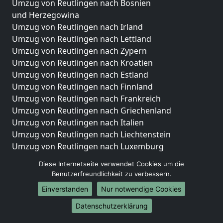
Umzug von Reutlingen nach Bosnien
und Herzegowina
Umzug von Reutlingen nach Irland
Umzug von Reutlingen nach Lettland
Umzug von Reutlingen nach Zypern
Umzug von Reutlingen nach Kroatien
Umzug von Reutlingen nach Estland
Umzug von Reutlingen nach Finnland
Umzug von Reutlingen nach Frankreich
Umzug von Reutlingen nach Griechenland
Umzug von Reutlingen nach Italien
Umzug von Reutlingen nach Liechtenstein
Umzug von Reutlingen nach Luxemburg
Umzug von Reutlingen nach Niederlande
Diese Internetseite verwendet Cookies um die
Umzug von Reutlingen nach Norwegen
Benutzerfreundlichkeit zu verbessern.
Umzüge-Deutschlandweit
Einverstanden
Nur notwendige Cookies
Umzug von Reutlingen nach Berlin
Datenschutzerklärung
Umzug von Reutlingen nach Hamburg