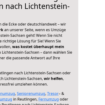
n nach Lichtenstein-
 die Ecke oder deutschlandweit – wir
erk
an unserer Seite, wenn es Umzüge
stein-Sachsen geht! Wenn Sie nicht
e richtige Lösung für Sie! Wenn Sie
wollen,
was kostet überhaupt mein
 Lichtenstein-Sachsen – dann wählen Sie
mer die passende Antwort auf Ihre
tlingen nach Lichtenstein-Sachsen oder
h Lichtenstein-Sachsen,
wir helfen
,
tressfrei umziehen können.
enumzug
,
Seniorenumzug
,
Tresor
– &
numzug
in Reutlingen,
Fernumzug
oder
 Reutlingen nach Lichtenstein-Sachsen.