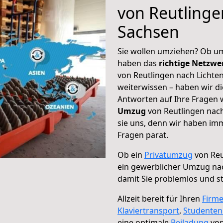
von Reutlinge
Sachsen
Sie wollen umziehen? Ob um
haben das
richtige Netzw
von Reutlingen nach Lichten
weiterwissen – haben wir di
Antworten auf Ihre Fragen 
Umzug
von Reutlingen nach
sie uns, denn wir haben im
Fragen parat.
Ob ein
Privatumzug
von Reu
ein gewerblicher Umzug nac
damit Sie problemlos und s
Allzeit bereit für Ihren
Firm
Klaviertransport
,
Studente
eine optimale
Beiladung
von