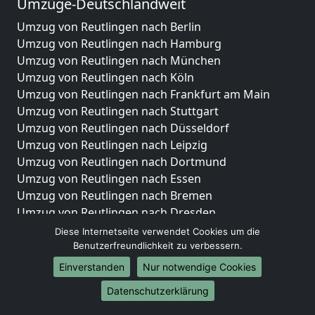
Umzüge-Deutschlandweit
Umzug von Reutlingen nach Berlin
Umzug von Reutlingen nach Hamburg
Umzug von Reutlingen nach München
Umzug von Reutlingen nach Köln
Umzug von Reutlingen nach Frankfurt am Main
Umzug von Reutlingen nach Stuttgart
Umzug von Reutlingen nach Düsseldorf
Umzug von Reutlingen nach Leipzig
Umzug von Reutlingen nach Dortmund
Umzug von Reutlingen nach Essen
Umzug von Reutlingen nach Bremen
Umzug von Reutlingen nach Dresden
Umzug von Reutlingen nach Hannover
Diese Internetseite verwendet Cookies um die
Umzug von Reutlingen nach Nürnberg
Benutzerfreundlichkeit zu verbessern.
Umzug von Reutlingen nach Duisburg
Einverstanden
Nur notwendige Cookies
Umzug von Reutlingen nach Bochum
Datenschutzerklärung
Umzug von Reutlingen nach Wuppertal
Umzug von Reutlingen nach Bielefeld