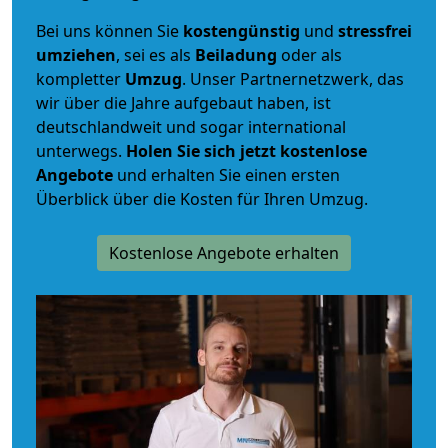
Bei uns können Sie
kostengünstig
und
stressfrei
umziehen
, sei es als
Beiladung
oder als
kompletter
Umzug
. Unser Partnernetzwerk, das
wir über die Jahre aufgebaut haben, ist
deutschlandweit und sogar international
unterwegs.
Holen Sie sich jetzt kostenlose
Angebote
und erhalten Sie einen ersten
Überblick über die Kosten für Ihren Umzug.
Kostenlose Angebote erhalten