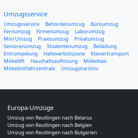
Umzugsservice
Umzugsservice
Behördenumzug
Büroumzug
Fernumzug
Firmenumzug
Laborumzug
Mini Umzug
Praxisumzug
Privatumzug
Seniorenumzug
Studentenumzug
Beiladung
Entrümpelung
Halteverbotszone
Klaviertransport
Möbellift
Haushaltsauflösung
Möbeltaxi
Möbelmitfahrzentrale
Umzugskartons
Europa-Umzüge
Umzug von Reutlingen nach Belarus
Umzug von Reutlingen nach Belgien
Umzug von Reutlingen nach Bulgarien