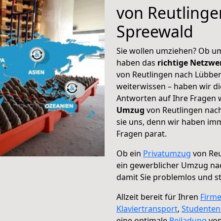
von Reutling
Spreewald
Sie wollen umziehen? Ob um
haben das
richtige Netzw
von Reutlingen nach Lübben
weiterwissen – haben wir di
Antworten auf Ihre Fragen 
Umzug
von Reutlingen nac
sie uns, denn wir haben im
Fragen parat.
Ob ein
Privatumzug
von Reu
ein gewerblicher Umzug n
damit Sie problemlos und s
Allzeit bereit für Ihren
Firm
Klaviertransport
,
Studente
eine optimale
Beiladung
von