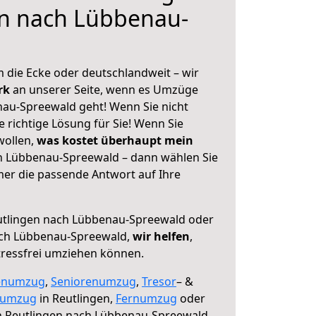
en nach Lübbenau-
 die Ecke oder deutschlandweit – wir
erk
an unserer Seite, wenn es Umzüge
au-Spreewald geht! Wenn Sie nicht
e richtige Lösung für Sie! Wenn Sie
wollen,
was kostet überhaupt mein
h Lübbenau-Spreewald – dann wählen Sie
mer die passende Antwort auf Ihre
tlingen nach Lübbenau-Spreewald oder
ach Lübbenau-Spreewald,
wir helfen
,
tressfrei umziehen können.
enumzug
,
Seniorenumzug
,
Tresor
– &
numzug
in Reutlingen,
Fernumzug
oder
 Reutlingen nach Lübbenau-Spreewald.