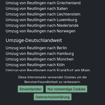
Umzug von Reutlingen nach Griechenland
Umzug von Reutlingen nach Italien
Umzug von Reutlingen nach Liechtenstein
Umzug von Reutlingen nach Luxemburg
Umzug von Reutlingen nach Niederlande
Umzug von Reutlingen nach Norwegen
Umzüge-Deutschlandweit
Umzug von Reutlingen nach Berlin
Umzug von Reutlingen nach Hamburg
Umzug von Reutlingen nach München
Umzug von Reutlingen nach Köln
Umzug von Reutlingen nach Frankfurt am Main
Umzug von Reutlingen nach Stuttgart
Diese Internetseite verwendet Cookies um die
Umzug von Reutlingen nach Düsseldorf
Benutzerfreundlichkeit zu verbessern.
Umzug von Reutlingen nach Leipzig
Einverstanden
Nur notwendige Cookies
Umzug von Reutlingen nach Dortmund
Datenschutzerklärung
Umzug von Reutlingen nach Essen
Umzug von Reutlingen nach Bremen