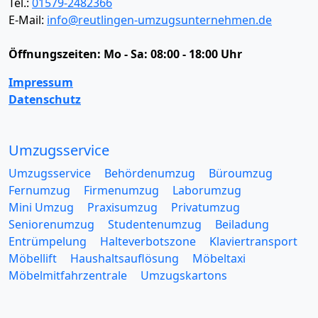
Tel.:
01579-2482366
E-Mail:
info@reutlingen-umzugsunternehmen.de
Öffnungszeiten:
Mo - Sa: 08:00 - 18:00 Uhr
Impressum
Datenschutz
Umzugsservice
Umzugsservice
Behördenumzug
Büroumzug
Fernumzug
Firmenumzug
Laborumzug
Mini Umzug
Praxisumzug
Privatumzug
Seniorenumzug
Studentenumzug
Beiladung
Entrümpelung
Halteverbotszone
Klaviertransport
Möbellift
Haushaltsauflösung
Möbeltaxi
Möbelmitfahrzentrale
Umzugskartons